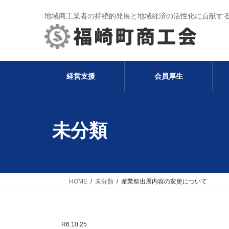
コ
ナ
地域商工業者の持続的発展と地域経済の活性化に貢献す
ン
ビ
テ
ゲ
ン
ー
ツ
シ
へ
ョ
経営支援
会員厚生
ス
ン
キ
に
ッ
移
プ
動
未分類
HOME
未分類
産業祭出展内容の変更について
R6.10.25