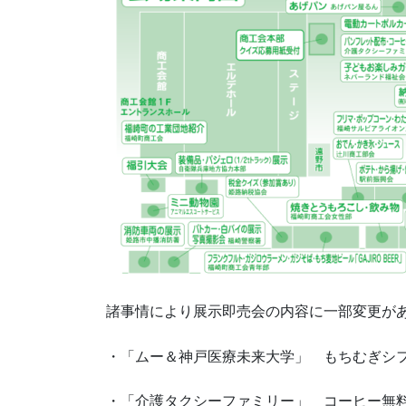
諸事情により展示即売会の内容に一部変更が
・「ムー＆神戸医療未来大学」 もちむぎシ
・「介護タクシーファミリー」 コーヒー無