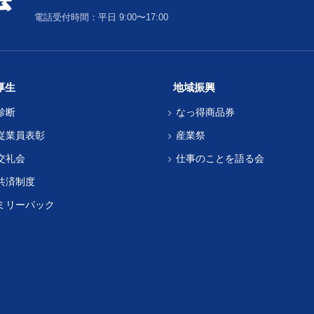
電話受付時間：平日 9:00〜17:00
厚生
地域振興
診断
なっ得商品券
従業員表彰
産業祭
交礼会
仕事のことを語る会
共済制度
ミリーパック