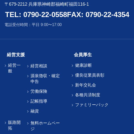
〒679-2212 兵庫県神崎郡福崎町福田116-1
TEL: 0790-22-0558
FAX: 0790-22-4354
電話受付時間：平日 9:00〜17:00
経営支援
会員厚生
経営一
健康診断
経営相談
般
優良従業員表彰
源泉徴収・確定
申告
新年交礼会
労働保険
各種共済制度
記帳指導
ファミリーパック
融資
販路開
無料ホームペー
拓
ジ