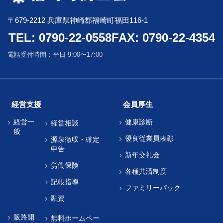
〒679-2212 兵庫県神崎郡福崎町福田116-1
TEL: 0790-22-0558
FAX: 0790-22-4354
電話受付時間：平日 9:00〜17:00
経営支援
会員厚生
経営一
健康診断
経営相談
般
優良従業員表彰
源泉徴収・確定
申告
新年交礼会
労働保険
各種共済制度
記帳指導
ファミリーパック
融資
販路開
無料ホームペー