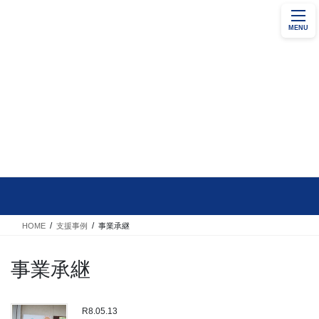
コ
ナ
地域商工業者の持続的発展と地域経済の活性化に
ン
ビ
貢献する
MENU
テ
ゲ
入会案内
ン
ー
ツ
シ
へ
ョ
ス
ン
キ
に
ッ
移
プ
動
支援事例
HOME
支援事例
事業承継
事業承継
R8.05.13