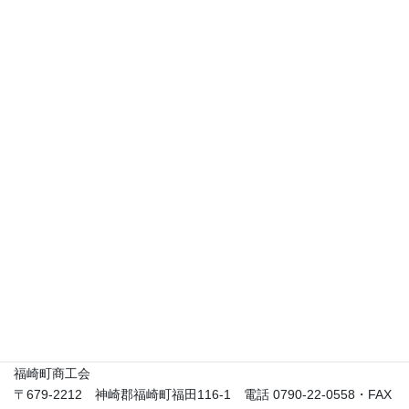
１．開催時間の短縮（10時開始）
２．福引大会は実施しない
３．展示即売会ではアルコール類の提供はしない
４．感染状況次第では、飲食出店を中止する
申込締切
令和4年9月16日（金）※必着（先着順）
申込用紙
展示即売会の出展者募集申込書
（Word:31kb）
申込み／問合せ先
福崎町商工会
〒679-2212 神崎郡福崎町福田116-1 電話 0790-22-0558・FAX