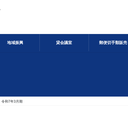
る
地域振興
貸会議室
郵便切手類販売
令和7年3月期