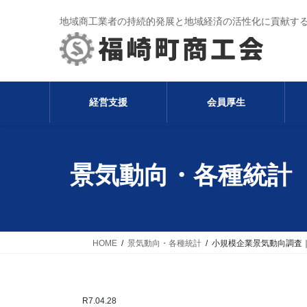
コ
ナ
地域商工業者の持続的発展と地域経済の活性化に貢献す
ン
ビ
テ
ゲ
ン
ー
ツ
シ
へ
ョ
経営支援
会員厚生
ス
ン
キ
に
ッ
移
プ
動
景気動向・各種統計
HOME
景気動向・各種統計
小規模企業景気動向調査｜
R7.04.28