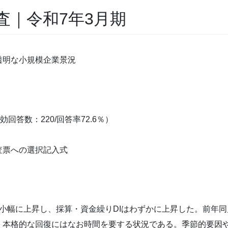
査｜令和7年3月期
透明な小規模企業景況
回答数：220/回答率72.6％）
査票への選択記入式
が小幅に上昇し、採算・資金繰りDIはわずかに上昇した。前年同
、本格的な回復にはなお時間を要する状況である。季節的要因