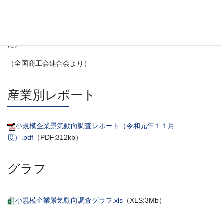
いるとの声や、労働者の有給休暇５日取得の義務化を含む改正労
働基準法が今年４月に施行された影響で、人材不足の中、休暇の
取得時期についての課題が顕在化している旨のコメントが目立っ
た。
（全国商工会連合会より）
産業別レポート
小規模企業景気動向調査レポート（令和元年１１月
度）.pdf
（PDF:312kb）
グラフ
小規模企業景気動向調査グラフ.xls
（XLS:3Mb）