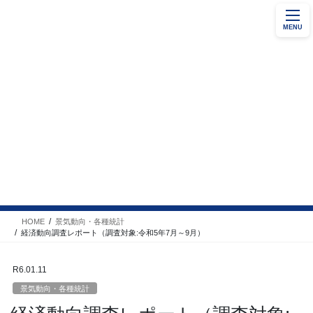
コ
ナ
地域商工業者の持続的発展と地域経済の活性化に
ン
ビ
貢献する
MENU
テ
ゲ
入会案内
ン
ー
ツ
シ
へ
ョ
ス
ン
キ
に
ッ
移
プ
動
景気動向・各種統計
HOME
景気動向・各種統計
経済動向調査レポート（調査対象:令和5年7月～9月）
R6.01.11
景気動向・各種統計