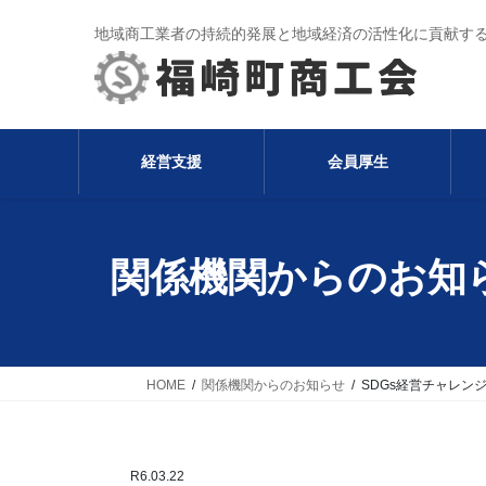
コ
ナ
地域商工業者の持続的発展と地域経済の活性化に貢献す
ン
ビ
テ
ゲ
ン
ー
ツ
シ
へ
ョ
経営支援
会員厚生
ス
ン
キ
に
ッ
移
プ
動
関係機関からのお知
HOME
関係機関からのお知らせ
SDGs経営チャレン
R6.03.22