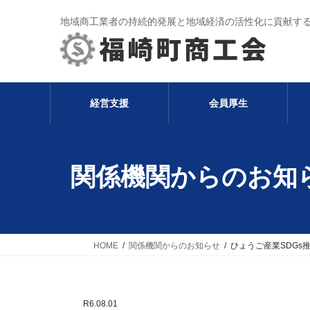
コ
ナ
地域商工業者の持続的発展と地域経済の活性化に貢献す
ン
ビ
テ
ゲ
ン
ー
ツ
シ
へ
ョ
経営支援
会員厚生
ス
ン
キ
に
ッ
移
プ
動
関係機関からのお知
HOME
関係機関からのお知らせ
ひょうご産業SDGs
R6.08.01