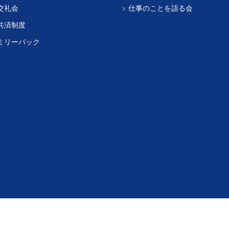
交礼会
仕事のことを語る会
共済制度
ミリーパック
©福崎町商工会