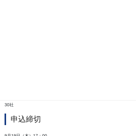
※兵庫県内に法人登記簿上の本店所在地を置く企業
講師
株式会社クオリティ・オブ・ライフ
原田 大資 氏
費用
無料
定員
30社
申込締切
9月19日（木）17：00