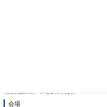
崎
「民俗芸能」解説
柳田國男・松岡家記念館顧問 東京学芸大学名誉教
授 石井 正己
13：
「兵庫県の民俗芸能」披露
00～
山田文庫キッズダンス/三原中学校郷土部 南淡中学校
16：
郷土芸能部
00
余田大歳神社浄舞保存会/兵庫県伝承民俗芸能文化協
会/碧月会
熊野神社浄舞保存会/宇原獅子舞保存会/特定非営利活
動法人 和楽
2日の内容は後日、WEB配信されます。
ご希望の方は申し込まれるときに「WEB配信視聴希望」を選択し
てください。
申込者に視聴URLをメールでお送りいたします。
会場