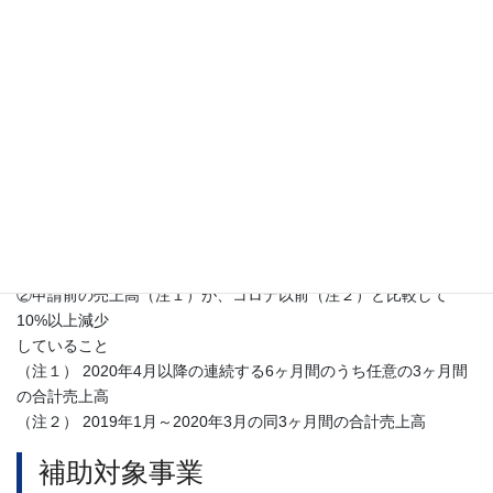
いて
コロナ禍に対応したビジネスモデルの再構築や新事業展開を応援
します。
補助対象者
次の①、②を満たす事業者
①兵庫県内に事業所を有する中小企業者
②申請前の売上高（注１）が、コロナ以前（注２）と比較して
10%以上減少
していること
（注１） 2020年4月以降の連続する6ヶ月間のうち任意の3ヶ月間
の合計売上高
（注２） 2019年1月～2020年3月の同3ヶ月間の合計売上高
補助対象事業