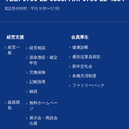
電話受付時間：平日 9:00〜17:00
経営支援
会員厚生
経営一
健康診断
経営相談
般
優良従業員表彰
源泉徴収・確定
申告
新年交礼会
労働保険
各種共済制度
記帳指導
ファミリーパック
融資
販路開
無料ホームペー
拓
ジ
展示会・商談会
出展